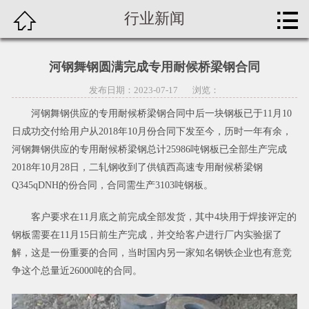


行业新闻
首页


公司简介
河钢舞钢圆满完成专用耐候桥梁钢合同
分
新闻资讯
发布日期：2023-07-17 浏览：
类
河钢舞钢供应的专用耐候桥梁钢合同中后一块钢板已于11月10
产品中心
日成功交付给用户从2018年10月份合同下发至今，历时一年有余，
河钢舞钢供应的专用耐候桥梁钢总计25986吨钢板已全部生产完成
工程案例
2018年10月28日，二轧钢收到了供镇西高速专用耐候桥梁钢
Q345qDNH的份合同，合同需生产3103吨钢板。
切割加工
客户要求在11月底之前完成全部发货，其中4块用于焊接评定的
期货订轧
钢板需要在11月15日前生产完成，并交给客户进行厂内实验据了
解，这是一份重要的合同，当时国内另一家知名钢铁企业也有意竞
联系我们
争这个总量近26000吨的合同。