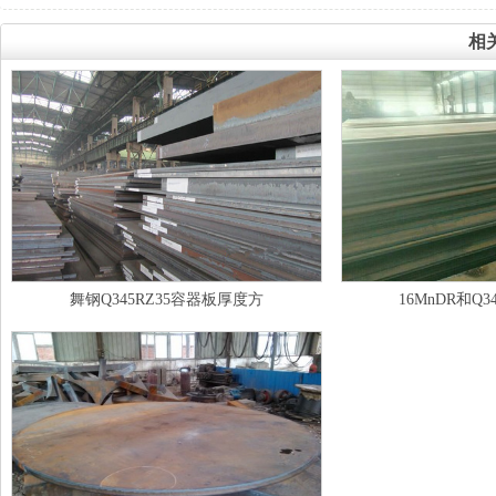
相
舞钢Q345RZ35容器板厚度方
16MnDR和Q