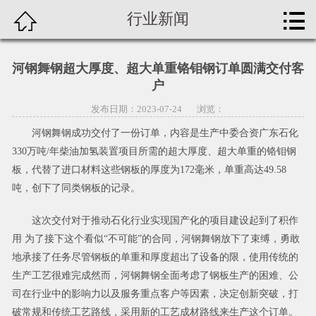


行业新闻
首页


公司简介
河钢舞钢超大厚度、超大单重铬钼钢订单圆满交付客
分
户
新闻资讯
发布日期：2023-07-24 浏览：
类
产品中心
河钢舞钢成功交付了一份订单，内容是生产中委合资广东石化
330万吨/年柴油加氢装置项目所需的超大厚度、超大单重的铬钼钢
工程案例
板，代替了进口材料这些钢板的厚度为172毫米，单重高达49.58
吨，创下了同类钢板的记录。
切割加工
这次交付对于推动石化行业实现国产化的项目建设起到了积作
期货订轧
用 为了接下这个看似“不可能”的合同，河钢舞钢放下了束缚，勇敢
地承接了任务尽管钢板的单重和厚度超出了设备的限，使用传统的
联系我们
生产工艺很难完成然而，河钢舞钢全面考虑了钢板生产的困难、公
司在行业中的影响力以及服务重点客户等因素，决定创新突破，打
破常规和传统工艺路线，采用新的工艺成材路线来生产这个订单。