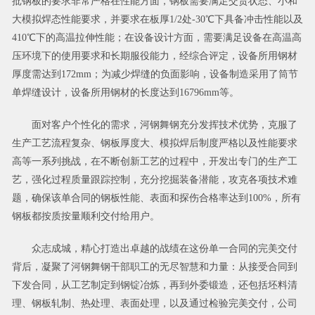
批钢板的要求非常严格在性能方面，钢板需要满足交货状态、小和
大模拟焊态性能要求，并要求在板厚1/2处-30℃下具备冲击性能以及
410℃下的高温拉伸性能；在设备设计方面，需要满足设备在高温高
压环境下的使用要求和长期服役能力，经综合评定，设备所用钢材
厚度需达到172mm；为减少焊缝的负面影响，设备制造采用了筒节
单焊缝设计，设备所用钢材的长度达到16796mm等。
面对客户个性化的需求，河钢舞钢充分发挥技术优势，克服了
生产工艺流程复杂、钢板厚度大、模拟焊后制度严格以及性能要求
高等一系列挑战，在不断创新工艺的过程中，开发出专门的生产工
艺，强化过程质量跟踪控制，充分挖掘装备潜能，攻克各项技术难
题，确保该单合同的钢板性能、表面和探伤合格率达到100%，所有
钢板都按质按量顺利交付给用户。
众志成城，精心打造出卓越的战绩在这份单一合同的完美交付
背后，凝聚了河钢舞钢干部职工的无尽智慧和力量：从接受合同到
下发合同，从工艺制定到钢锭冶炼，再到外委锻造，还包括坯料清
理、钢板轧制、热处理、表面处理，以及通过检验完美交付，公司